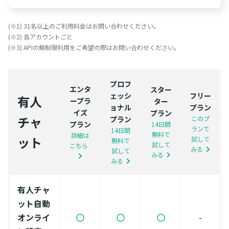
(※1) 31名以上のご利用料金はお問い合わせください。
(※2) 各アカウントごと
(※3) APIの無制限利用をご希望の際はお問い合わせください。
プロフ
エンタ
スター
ェッシ
フリー
有人
ープラ
ター
ョナル
プラン
イズ
プラン
チャ
プラン
このプ
プラン
14日間
ランで
14日間
無料で
詳細は
ット
試して
無料で
試して
こちら
みる
試して
みる
みる
有人チャ
ット自動
オンライ
-